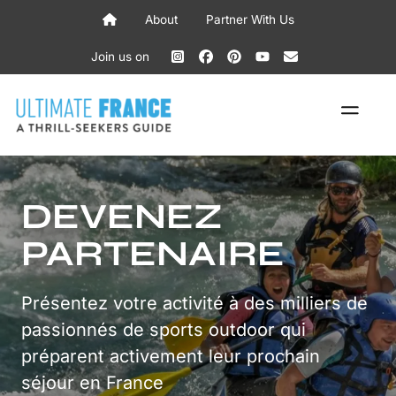
Skip
About
Partner With Us
to
content
Join us on
ME
DEVENEZ
PARTENAIRE
Présentez votre activité à des milliers de
passionnés de sports outdoor qui
préparent activement leur prochain
séjour en France