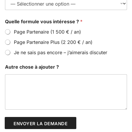
t
e
r
n
Quelle formule vous intéresse ?
*
e
t
Page Partenaire (1 500 € / an)
à
Page Partenaire Plus (2 200 € / an)
Je ne sais pas encore – j’aimerais discuter
Autre chose à ajouter ?
ENVOYER LA DEMANDE